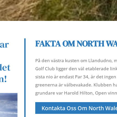
har
FAKTA OM NORTH W
På den västra kusten om Llandudno, 
det
Golf Club ligger den väl etablerade li
n!
sista nio är endast Par 34, är det ingen
greenerna är välbevakade. Klubben har
grundare var Harold Hilton, Open vi
Kontakta Oss Om North Wal