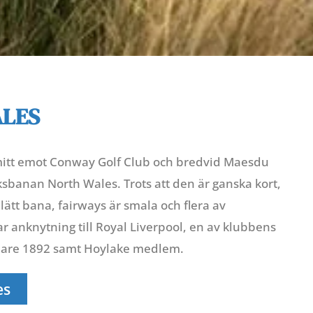
ALES
mitt emot Conway Golf Club och bredvid Maesdu
nksbanan North Wales. Trots att den är ganska kort,
 lätt bana, fairways är smala och flera av
 anknytning till Royal Liverpool, en av klubbens
nnare 1892 samt Hoylake medlem.
es