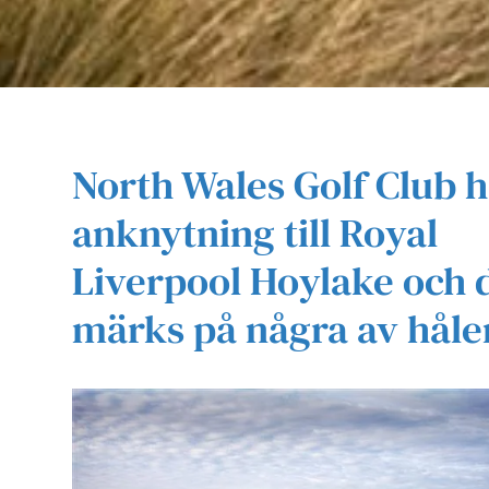
North Wales Golf Club 
anknytning till Royal
Liverpool Hoylake och 
märks på några av håle