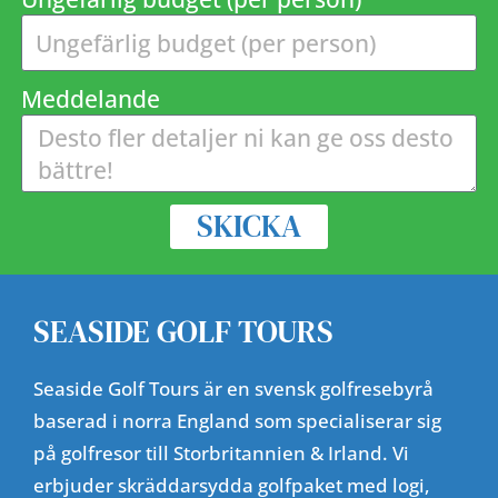
Meddelande
SKICKA
SEASIDE GOLF TOURS
Seaside Golf Tours är en svensk golfresebyrå
baserad i norra England som specialiserar sig
på golfresor till Storbritannien & Irland. Vi
erbjuder skräddarsydda golfpaket med logi,