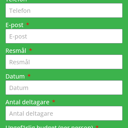
E-post
Resmål
Datum
Antal deltagare
Ungefärlig budget (per person)