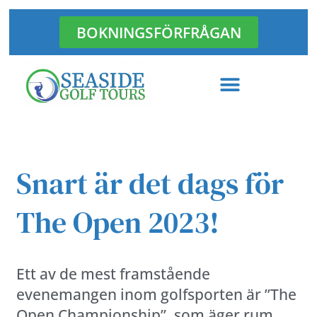
BOKNINGSFÖRFRÅGAN
Hoppa
till
innehåll
Snart är det dags för
The Open 2023!
Ett av de mest framstående
evenemangen inom golfsporten är ”The
Open Championship”, som äger rum