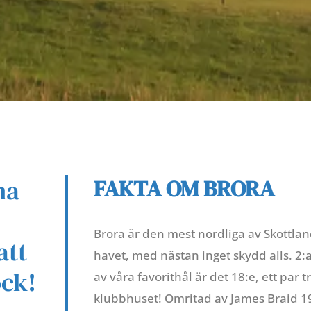
na
FAKTA OM BRORA
Brora är den mest nordliga av Skottla
att
havet, med nästan inget skydd alls. 2
ock!
av våra favorithål är det 18:e, ett par
klubbhuset! Omritad av James Braid 192