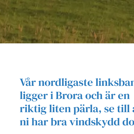
Vår nordligaste linksba
ligger i Brora och är en
riktig liten pärla, se till 
ni har bra vindskydd d