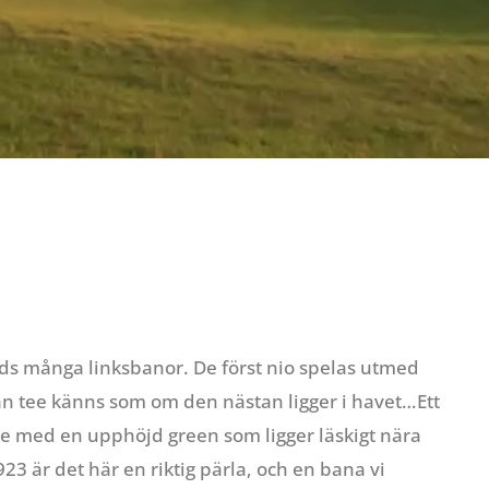
nds många linksbanor. De först nio spelas utmed
:an tee känns som om den nästan ligger i havet…Ett
 tre med en upphöjd green som ligger läskigt nära
3 är det här en riktig pärla, och en bana vi