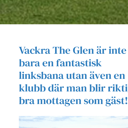
Vackra The Glen är inte
bara en fantastisk
linksbana utan även en
klubb där man blir rikti
bra mottagen som gäst!