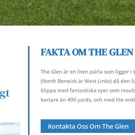
FAKTA OM THE GLEN
The Glen är en liten pärla som ligger i
(North Berwick är West Links) då den li
gt
klippa med fantastiska vyer som resulta
kortare än 400 yards, och med lite enkl
Kontakta Oss Om The Glen