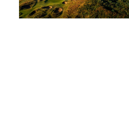
För mer information fyll i formuläret ned
Namn
E-post