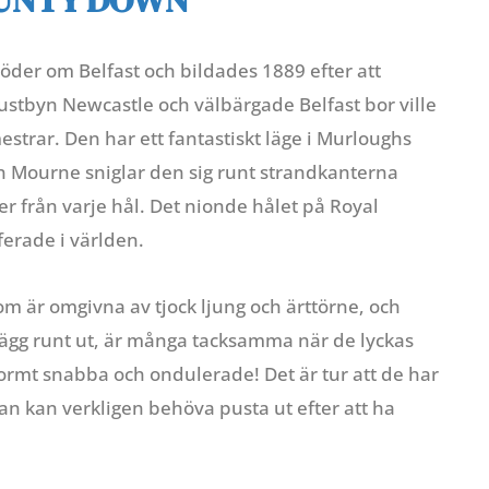
öder om Belfast och bildades 1889 efter att
kustbyn Newcastle och välbärgade Belfast bor ville
strar. Den har ett fantastiskt läge i Murloughs
n Mourne sniglar den sig runt strandkanterna
er från varje hål. Det nionde hålet på Royal
ferade i världen.
 är omgivna av tjock ljung och ärttörne, och
ägg runt ut, är många tacksamma när de lyckas
ormt snabba och ondulerade! Det är tur att de har
an kan verkligen behöva pusta ut efter att ha