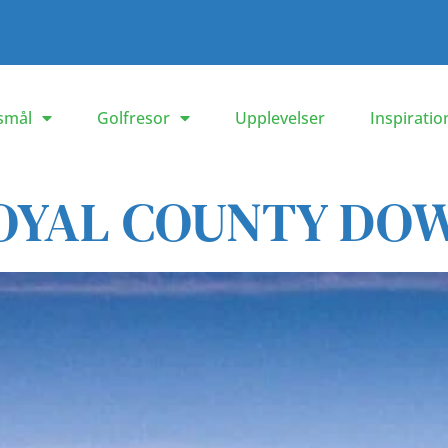
smål
Golfresor
Upplevelser
Inspiratio
OYAL COUNTY DO