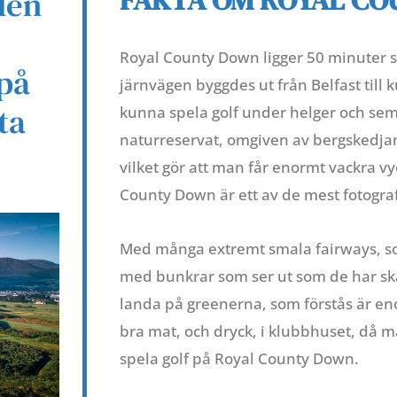
den
Royal County Down ligger 50 minuter s
 på
järnvägen byggdes ut från Belfast till 
ta
kunna spela golf under helger och seme
naturreservat, omgiven av bergskedja
vilket gör att man får enormt vackra vy
County Down är ett av de mest fotogra
Med många extremt smala fairways, som
med bunkrar som ser ut som de har sk
landa på greenerna, som förstås är en
bra mat, och dryck, i klubbhuset, då m
spela golf på Royal County Down.