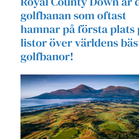
Royal County Down är 
golfbanan som oftast
hamnar på första plats
listor över världens bäs
golfbanor!