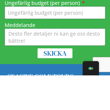
Ungefärlig budget (per person)
Meddelande
SKICKA
SEASIDE GOLF TOURS
Seaside Golf Tours är en svensk golfresebyrå
baserad i norra England som specialiserar sig
på golfresor till Storbritannien & Irland. Vi