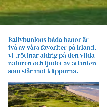
Ballybunions båda banor är
två av våra favoriter på Irland,
vi tröttnar aldrig på den vilda
naturen och ljudet av atlanten
som slår mot klipporna.