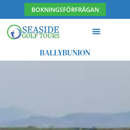
BOKNINGSFÖRFRÅGAN
Hoppa
till
innehåll
BALLYBUNION