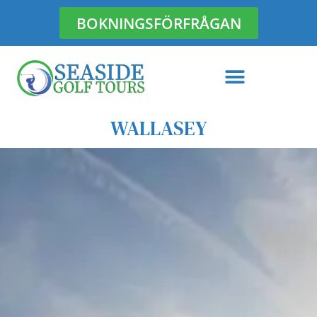
BOKNINGSFÖRFRÅGAN
Hoppa
till
innehåll
WALLASEY