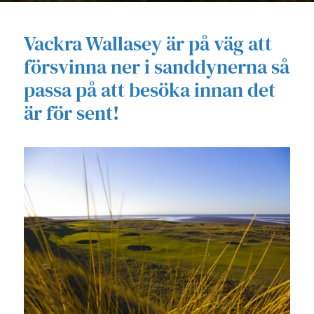
Vackra Wallasey är på väg att
försvinna ner i sanddynerna så
passa på att besöka innan det
är för sent!